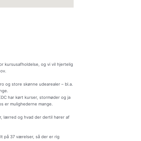
r kursusafholdelse, og vi vil hjertelig
hov.
ro og store skønne udearealer – bl.a.
ange.
DC har kørt kurser, stormøder og ja
s os er mulighederne mange.
or, lærred og hvad der dertil hører af
t på 37 værelser, så der er rig