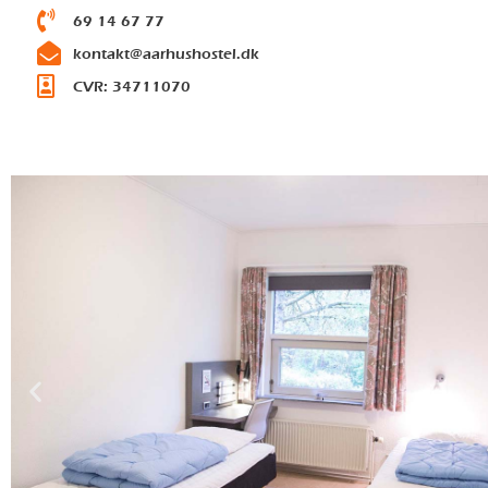
69 14 67 77
kontakt@aarhushostel.dk
CVR: 34711070