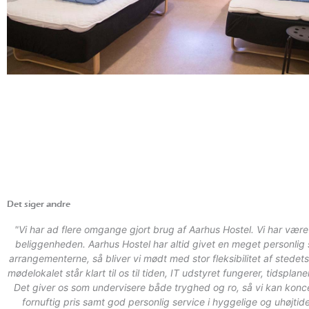
Det siger andre
"Vi har ad flere omgange gjort brug af Aarhus Hostel. Vi har været s
beliggenheden. Aarhus Hostel har altid givet en meget personlig s
arrangementerne, så bliver vi mødt med stor fleksibilitet af stedet
mødelokalet står klart til os til tiden, IT udstyret fungerer, tidsp
Det giver os som undervisere både tryghed og ro, så vi kan konc
fornuftig pris samt god personlig service i hyggelige og uhøjtide