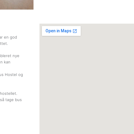
har en god
ttet.
ableret nye
en kan
hus Hostel og
hostellet.
gså tage bus