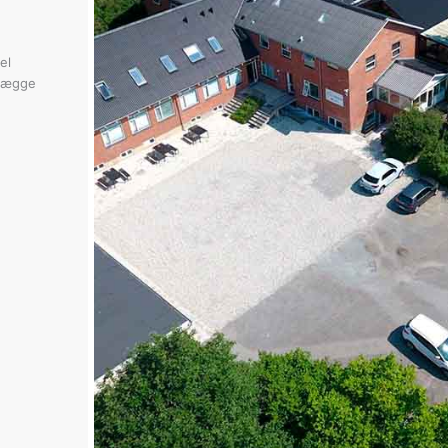
el
elægge