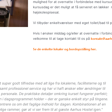
mulighed for at overnatte i forbindelse med kurs
kursusdag er det muligt at få serveret en lækker 
højskolespisesal.
Vi tilbyder enkeltværelser med eget toilet/bad til p
Hvis I ønsker middag og/eller at overnatte i forbi
velkomne til at tage kontakt til os på
kontakt@aarh
Se de enkelte lokaler og bordopstilling her.
uper godt tilfredse med alt lige fra lokalerne, faciliteterne og til
amt professionel service og har vi haft ønsker eller ændringer til
s personale. De praktiske detaljer omkring kurset fungerer perfekt;
lanen i dagsprogrammet holder – der er ganske enkelt styr på tingene.
entrere os om det faglige indhold for dagen. Kombinationen af en
lige rammer, gør at vi ser frem til at gæste Aarhus Hostel igen."