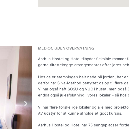
MED OG UDEN OVERNATNING
Aarhus Hostel og Hotel tilbyder fleksible rammer fo
gerne tilrettelægge arrangementet efter jeres be
Hos os er stemningen helt nede på jorden, her er 
derfor har Silva-Method benyttet os op til flere g
Vi har også haft SOSU og VUC i huset, men også E
endda også juleafslutning i vores lokaler – så ho
Vi har flere forskellige lokaler og alle med projekt
AV udstyr for at kunne afholde et godt kursus.
Aarhus Hostel og Hotel
har 75 sengepladser fordel