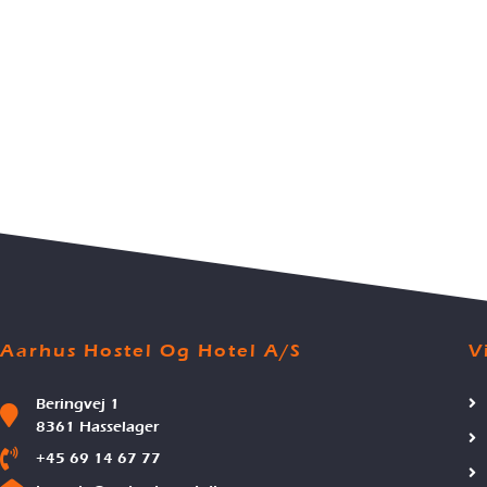
Aarhus Hostel Og Hotel A/S
V
Beringvej 1
8361 Hasselager
+45 69 14 67 77