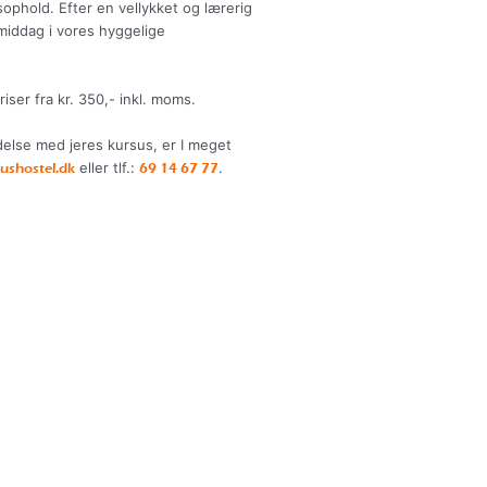
usophold.
Efter en vellykket og lærerig
middag i vores hyggelige
riser fra kr. 350,- inkl. moms.
ndelse med jeres kursus, er I meget
eller tlf.:
.
ushostel.dk
69 14 67 77